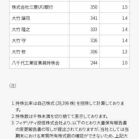
株式会社三菱UFJ銀行
350
1.5
大竹 譲司
341
1.4
大竹 隆之
333
1.4
大竹 守
326
1.4
大竹 修
306
1.3
八千代工業従業員持株会
244
1.0
(注)
持株比率は自己株式 (29,396 株) を控除して計算しておりま
す。
持株数は千株未満を切り捨てて表示しております。
フィデリティ投信株式会社より、以下のとおり大量保有報告書
の変更報告書の写しが提出されておりますが、当社としては当
期末における実質所有株式数の確認ができないため、上記大