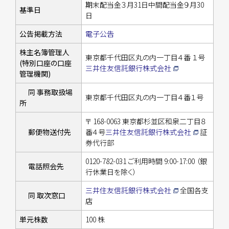
期末配当金３月31日
中間配当金９月30
基準日
日
公告掲載方法
電子公告
株主名簿管理人
東京都千代田区丸の内一丁目４番 １号
(特別口座の口座
三井住友信託銀行株式会社
管理機関)
同 事務取扱場
東京都千代田区丸の内一丁目４番１号
所
〒 168-0063 東京都杉並区和泉二丁目８
郵便物送付先
番４号
三井住友信託銀行株式会社
証
券代行部
0120-782-031 ご利用時間 9:00-17:00 （銀
電話照会先
行休業日を除く）
三井住友信託銀行株式会社
全国各支
同 取次窓口
店
単元株数
100 株