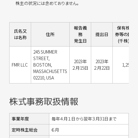
株主の状況には含めておりません。
報告義
保有株
氏名又
住所
務
提出日
券等の数
は名称
発生日
(千株)
245 SUMMER
STREET,
2023年
2023年
FMR LLC
BOSTON,
1,252
２月15日
２月22日
MASSACHUSETTS
02210, USA
株式事務取扱情報
事業年度
毎年４月１日から翌年３月31日まで
定時株主総会
６月