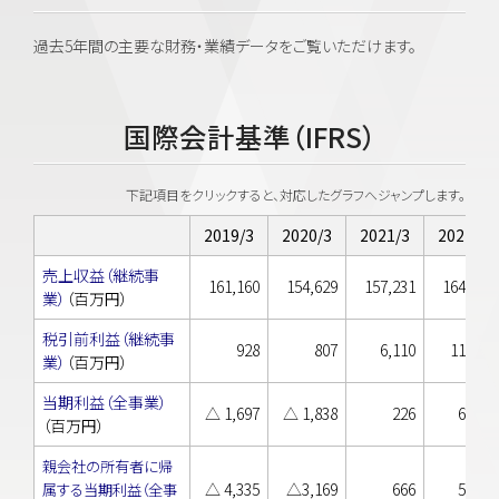
過去5年間の主要な財務・業績データをご覧いただけます。
国際会計基準（IFRS）
下記項目をクリックすると、対応したグラフへジャンプします。
2019/3
2020/3
2021/3
2022/3
売上収益（継続事
161,160
154,629
157,231
164,230
業）
（百万円）
税引前利益（継続事
928
807
6,110
11,907
業）
（百万円）
当期利益（全事業）
△ 1,697
△ 1,838
226
6,406
（百万円）
親会社の所有者に帰
△ 4,335
△3,169
666
5,154
属する当期利益（全事