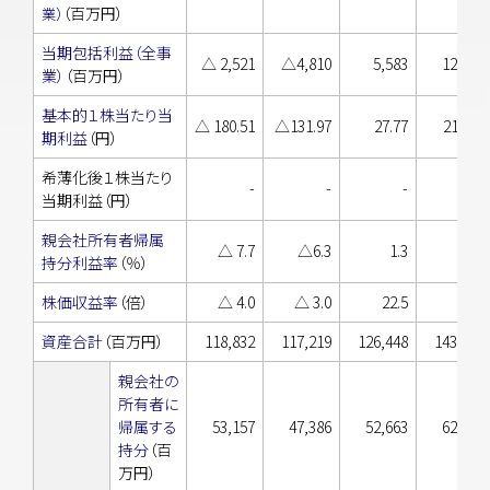
（百万円）
業）
当期包括利益（全事
△ 2,521
△4,810
5,583
12,250
業）
（百万円）
基本的１株当たり当
△ 180.51
△131.97
27.77
215.28
期利益
（円）
希薄化後１株当たり
-
-
-
-
当期利益（円）
親会社所有者帰属
△ 7.7
△6.3
1.3
8.9
持分利益率
（％）
株価収益率
（倍）
△ 4.0
△ 3.0
22.5
3.3
資産合計
（百万円）
118,832
117,219
126,448
143,279
親会社の
所有者に
帰属する
53,157
47,386
52,663
62,583
持分
（百
万円）