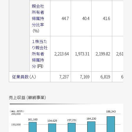
親会社
所有者
帰属持
44.7
40.4
41.6
43.7
分比率
（％）
１株当た
り親会社
所有者
2,213.64
1,973.31
2,199.82
2,614.22
帰属持
分
（円）
従業員数
（人）
7,237
7,169
6,819
6,662
売上収益 (継続事業)