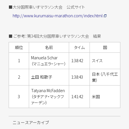
■大分国際車いすマラソン大会 公式サイト
http://www.kurumaisu-marathon.com/index.html
■ ご参考：第34回大分国際車いすマラソン大会 結果
順位
名前
タイム
国
Manuela Schar
1
1:38:42
スイス
（マニュエラ・シャー）
日本（八千代工
2
土田 和歌子
1:38:43
業）
Tatyana McFadden
3
（タチアナ・マックフ
1:41:42
米国
ァーデン）
ニュースアーカイブ