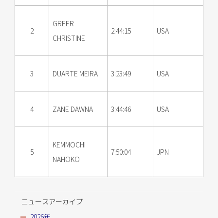
GREER
2
2:44:15
USA
CHRISTINE
3
DUARTE MEIRA
3:23:49
USA
4
ZANE DAWNA
3:44:46
USA
KEMMOCHI
5
7:50:04
JPN
NAHOKO
ニュースアーカイブ
2026年