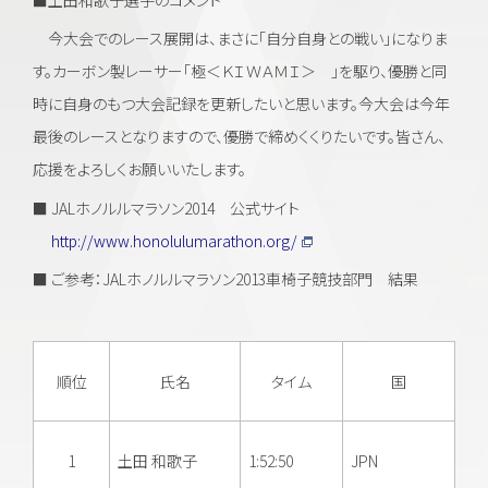
今大会でのレース展開は、まさに「自分自身との戦い」になりま
す。カーボン製レーサー「極＜ＫＩＷＡＭＩ＞ 」を駆り、優勝と同
時に自身のもつ大会記録を更新したいと思います。今大会は今年
最後のレースとなりますので、優勝で締めくくりたいです。皆さん、
応援をよろしくお願いいたします。
■ JALホノルルマラソン2014 公式サイト
http://www.honolulumarathon.org/
■ ご参考：JALホノルルマラソン2013車椅子競技部門 結果
順位
氏名
タイム
国
1
土田 和歌子
1:52:50
JPN