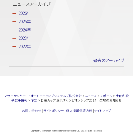
ニュースアーカイブ
2026年
2025年
2024年
2023年
2022年
過去のアーカイブ
マザーサンヤチヨ・オートモーティブシステムズ株式会社
>
ニュース
>
スポーツ
>
土田和歌
子選手情報
>
予定
>
日産カップ 追浜チャンピオンシップ2014 欠場のお知らせ
お問い合わせ
|
サイトポリシー
|
個人情報保護方針
|
サイトマップ
Copyright © Motherson Yachiyo Automotive Systems Co., Ltd. All Rights Reserved.