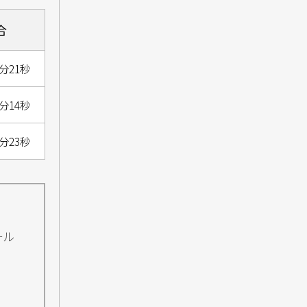
合
分21秒
分14秒
分23秒
ール