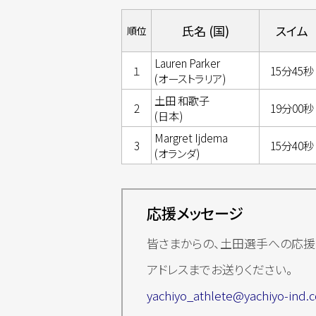
氏名 (国)
スイム
順位
Lauren Parker
１
15分45秒
(オーストラリア)
土田 和歌子
2
19分00秒
(日本)
Margret Ijdema
3
15分40秒
(オランダ)
応援メッセージ
皆さまからの、土田選手への応援
アドレスまでお送りください。
yachiyo_athlete@yachiyo-ind.c