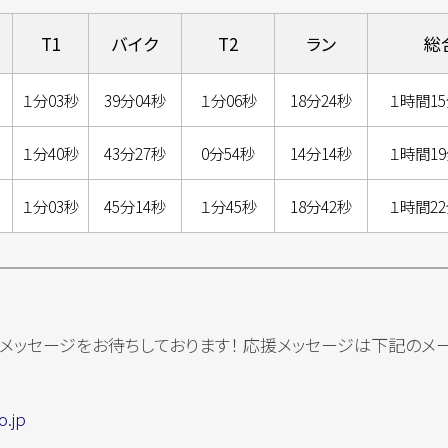
T1
バイク
T2
ラン
総
１分03秒
39分04秒
１分06秒
18分24秒
１時間15
１分40秒
43分27秒
0分54秒
14分14秒
１時間19
１分03秒
45分14秒
１分45秒
18分42秒
１時間22
メッセージをお待ちしております！ 応援メッセージは下記のメ
o.jp