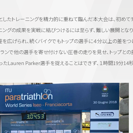
したトレーニングを精力的に重ねて臨んだ本大会は、初めて
ニングの成果を実戦に結びつけるには至らず、難しい展開となり
差を広げられ、続くバイクでもトップの選手に４分以上の差をつ
のランで他の選手を寄せ付けない圧巻の走りを見せ、トップとの
auren Parker選手を捉えることはできず、１時間19分14