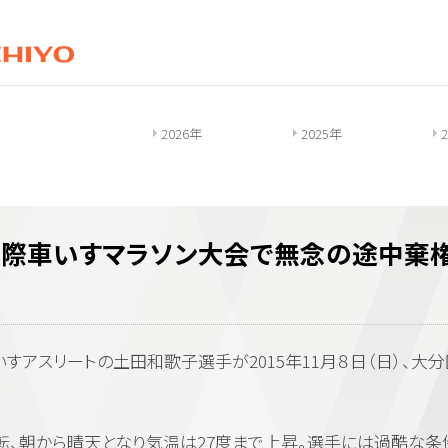
2026年
2025年
国際車いすマラソン大会で無念の途中棄
アスリートの土田和歌子選手が2015年11月８日（日）、大
、朝から晴天となり気温は27度まで上昇。選手には過酷な条