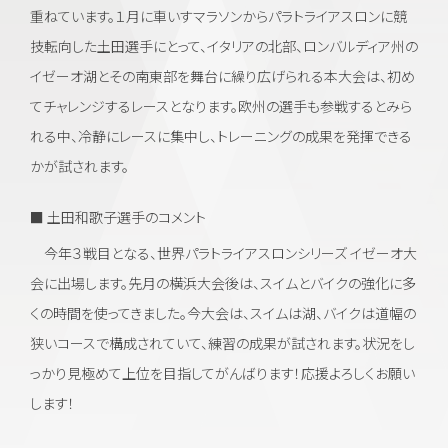
重ねています。１月に車いすマラソンからパラトライアスロンに競
技転向した土田選手にとって、イタリアの北部、ロンバルディア州の
イゼーオ湖とその南東部を舞台に繰り広げられる本大会は、初め
てチャレンジする
レースとなります。欧州の選手も参戦するとみら
れる中、冷静にレースに集中し、トレーニングの成果を発揮できる
かが試されます。
■ 土田和歌子選手のコメント
今年３戦目となる、世界パラトライアスロンシリーズ イゼーオ大
会に出場します。先月の横浜大会後は、スイムとバイクの強化に多
くの時間を使ってきました。今大会は、スイムは湖、バイクは道幅の
狭いコースで構成されていて、練習の成果が試されます。状況をし
っかり見極めて上位を目指してがんばります！応援よろしくお願い
します！