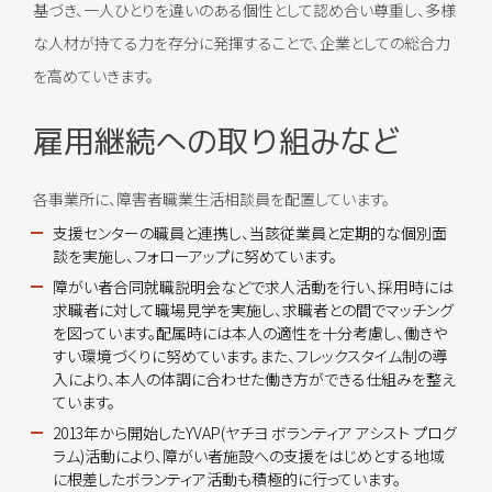
基づき、一人ひとりを違いのある個性として認め合い尊重し、多様
な人材が持てる力を存分に発揮することで、企業としての総合力
を高めていきます。
雇用継続への取り組みなど
各事業所に、障害者職業生活相談員を配置しています。
支援センターの職員と連携し、当該従業員と定期的な個別面
談を実施し、フォローアップに努めています。
障がい者合同就職説明会などで求人活動を行い、採用時には
求職者に対して職場見学を実施し、求職者との間でマッチング
を図っています。配属時には本人の適性を十分考慮し、働きや
すい環境づくりに努めています。また、フレックスタイム制の導
入により、本人の体調に合わせた働き方ができる仕組みを整え
ています。
2013年から開始したYVAP(ヤチヨ ボランティア アシスト プログ
ラム)活動により、障がい者施設への支援をはじめとする地域
に根差したボランティア活動も積極的に行っています。