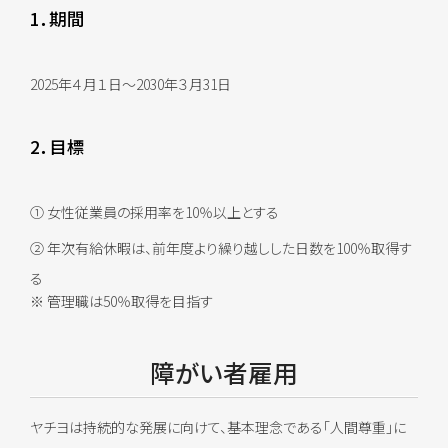
1．期間
2025年４月１日～2030年３月31日
2．目標
① 女性従業員の採用率を10％以上とする
② 年次有給休暇は、前年度より繰り越しした日数を100％取得す
る
※ 管理職は50％取得を目指す
障がい者雇用
ヤチヨは持続的な発展に向けて、基本理念である「人間尊重」に