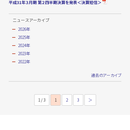
平成31年３月期 第２四半期決算を発表＜決算短信＞
ニュースアーカイブ
2026年
2025年
2024年
2023年
2022年
過去のアーカイブ
1 / 3
1
2
3
＞