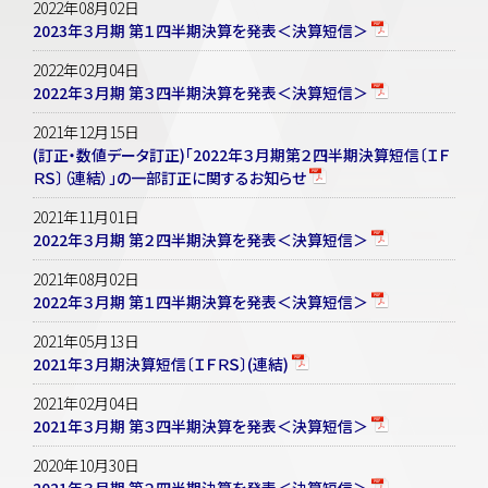
2022年08月02日
2023年３月期 第１四半期決算を発表＜決算短信＞
2022年02月04日
2022年３月期 第３四半期決算を発表＜決算短信＞
2021年12月15日
(訂正・数値データ訂正)「2022年３月期第２四半期決算短信〔ＩＦ
ＲＳ〕（連結）」の一部訂正に関するお知らせ
2021年11月01日
2022年３月期 第２四半期決算を発表＜決算短信＞
2021年08月02日
2022年３月期 第１四半期決算を発表＜決算短信＞
2021年05月13日
2021年３月期決算短信〔ＩＦＲＳ〕(連結)
2021年02月04日
2021年３月期 第３四半期決算を発表＜決算短信＞
2020年10月30日
2021年３月期 第２四半期決算を発表＜決算短信＞