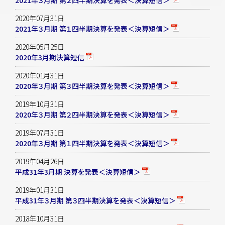
2020年07月31日
2021年３月期 第１四半期決算を発表＜決算短信＞
2020年05月25日
2020年3月期決算短信
2020年01月31日
2020年３月期 第３四半期決算を発表＜決算短信＞
2019年10月31日
2020年３月期 第２四半期決算を発表＜決算短信＞
2019年07月31日
2020年３月期 第１四半期決算を発表＜決算短信＞
2019年04月26日
平成31年3月期 決算を発表＜決算短信＞
2019年01月31日
平成31年３月期 第３四半期決算を発表＜決算短信＞
2018年10月31日